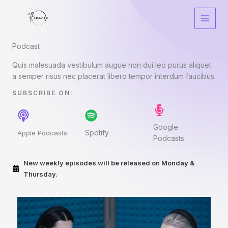
Nhảy
tới
nội
dung
Podcast​
Quis malesuada vestibulum augue non dui leo purus aliquet
a semper risus nec placerat libero tempor interdum faucibus.
SUBSCRIBE ON:​
Google
Spotify
Apple Podcasts
Podcasts
New weekly episodes will be released on Monday &
Thursday.