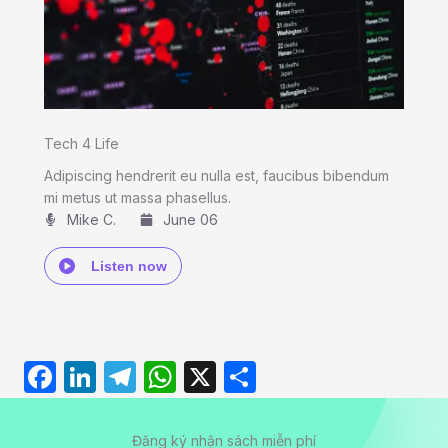
Tech 4 Life
Adipiscing hendrerit eu nulla est, faucibus bibendum
mi metus ut massa phasellus.
Mike C.​
June 06
Listen now
F
Li
T
W
X
S
a
n
el
h
h
c
k
e
at
ar
Đăng ký nhận sách miễn phí