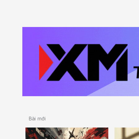
Bài mới