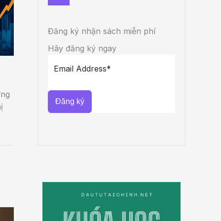
Đăng ký nhận sách miễn phí
Hãy đăng ký ngay
ứng
Đăng ký
ị