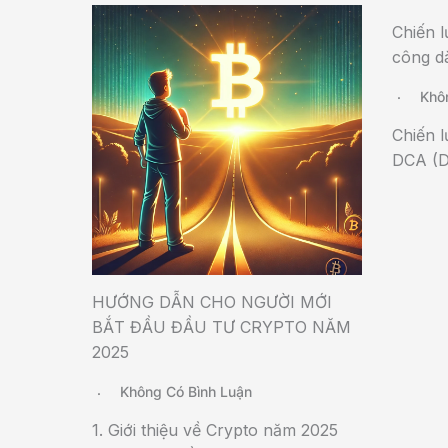
Chiến 
công dà
Khô
Chiến l
DCA (D
HƯỚNG DẪN CHO NGƯỜI MỚI
BẮT ĐẦU ĐẦU TƯ CRYPTO NĂM
2025
Không Có Bình Luận
1. Giới thiệu về Crypto năm 2025