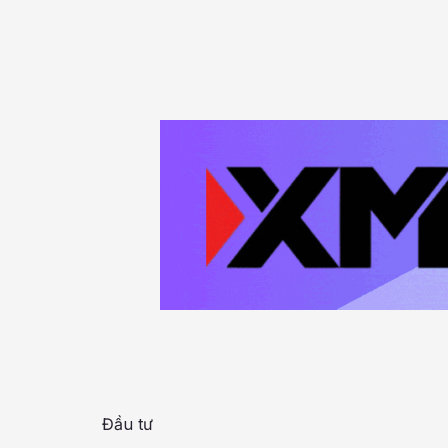
Đầu tư