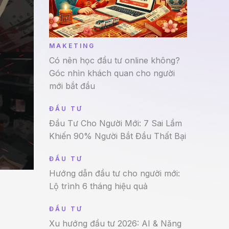
MAKETING
Có nên học đầu tư online không?
Góc nhìn khách quan cho người
mới bắt đầu
ĐẦU TƯ
Đầu Tư Cho Người Mới: 7 Sai Lầm
Khiến 90% Người Bắt Đầu Thất Bại
ĐẦU TƯ
Hướng dẫn đầu tư cho người mới:
Lộ trình 6 tháng hiệu quả
ĐẦU TƯ
Xu hướng đầu tư 2026: AI & Năng