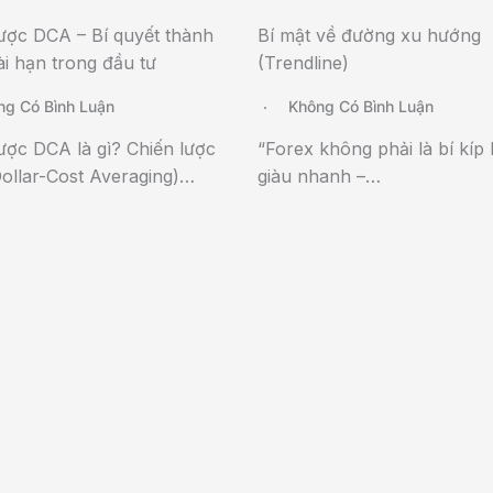
lược DCA – Bí quyết thành
Bí mật về đường xu hướng
i hạn trong đầu tư
(Trendline)
ng Có Bình Luận
Không Có Bình Luận
ược DCA là gì? Chiến lược
“Forex không phải là bí kíp
ollar-Cost Averaging)…
giàu nhanh –…