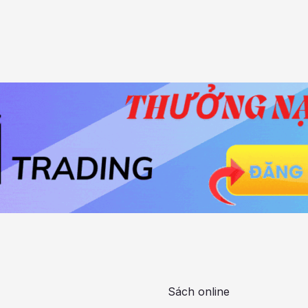
Sách online