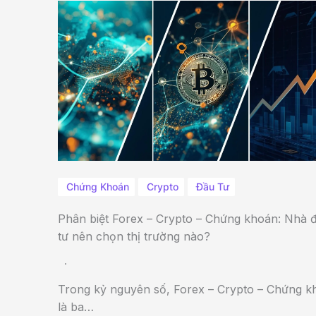
Chứng Khoán
Crypto
Đầu Tư
Phân biệt Forex – Crypto – Chứng khoán: Nhà 
tư nên chọn thị trường nào?
Trong kỷ nguyên số, Forex – Crypto – Chứng k
là ba…