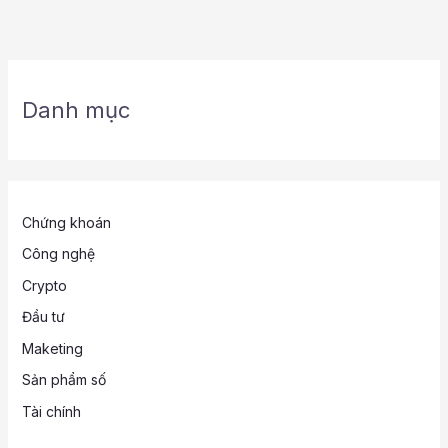
k
Danh mục
Chứng khoán
Công nghệ
Crypto
Đầu tư
Maketing
Sản phẩm số
Tài chính