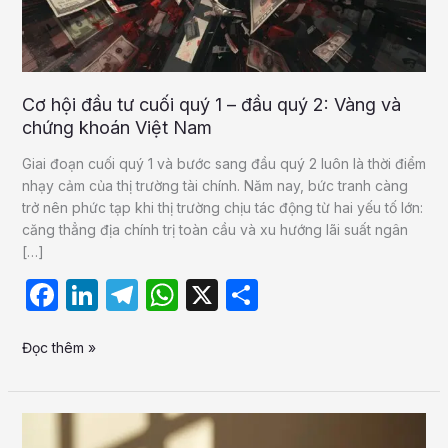
–
đầu
quý
2:
Vàng
Cơ hội đầu tư cuối quý 1 – đầu quý 2: Vàng và
và
chứng khoán Việt Nam
chứng
khoán
Giai đoạn cuối quý 1 và bước sang đầu quý 2 luôn là thời điểm
Việt
nhạy cảm của thị trường tài chính. Năm nay, bức tranh càng
Nam
trở nên phức tạp khi thị trường chịu tác động từ hai yếu tố lớn:
căng thẳng địa chính trị toàn cầu và xu hướng lãi suất ngân
[…]
F
Li
T
W
X
S
a
n
el
h
h
Đọc thêm »
c
k
e
at
ar
e
e
gr
s
e
b
dI
a
A
Top
sách