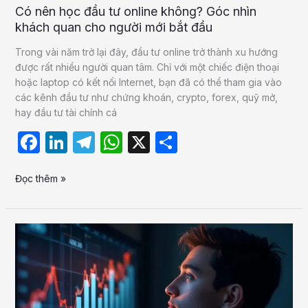
cho
Có nên học đầu tư online không? Góc nhìn
người
khách quan cho người mới bắt đầu
mới
bắt
Trong vài năm trở lại đây, đầu tư online trở thành xu hướng
đầu
được rất nhiều người quan tâm. Chỉ với một chiếc điện thoại
hoặc laptop có kết nối Internet, bạn đã có thể tham gia vào
các kênh đầu tư như chứng khoán, crypto, forex, quỹ mở,
hay đầu tư tài chính cá
F
Li
T
W
X
S
a
n
el
h
h
Đọc thêm »
c
k
e
at
ar
e
e
gr
s
e
b
dI
a
A
Đầu
o
n
m
p
Tư
Cho
o
p
Người
k
Mới:
7