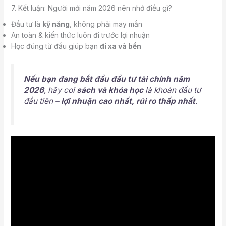
7. Kết luận: Người mới năm 2026 nên nhớ điều gì?
Đầu tư là
kỹ năng
, không phải may mắn
An toàn & kiến thức luôn đi trước lợi nhuận
Học đúng từ đầu giúp bạn
đi xa và bền
Nếu bạn đang bắt đầu đầu tư tài chính năm
2026
, hãy coi
sách và khóa học
là khoản đầu tư
đầu tiên –
lợi nhuận cao nhất, rủi ro thấp nhất
.