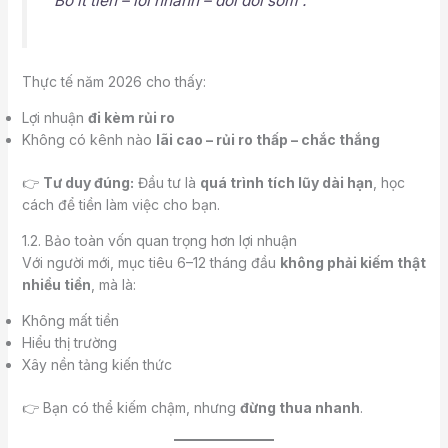
“Bỏ ít tiền – lời nhanh – đổi đời sớm”.
Thực tế năm 2026 cho thấy:
Lợi nhuận
đi kèm rủi ro
Không có kênh nào
lãi cao – rủi ro thấp – chắc thắng
👉
Tư duy đúng:
Đầu tư là
quá trình tích lũy dài hạn
, học
cách để tiền làm việc cho bạn.
1.2. Bảo toàn vốn quan trọng hơn lợi nhuận
Với người mới, mục tiêu 6–12 tháng đầu
không phải kiếm thật
nhiều tiền
, mà là:
Không mất tiền
Hiểu thị trường
Xây nền tảng kiến thức
👉 Bạn có thể kiếm chậm, nhưng
đừng thua nhanh
.