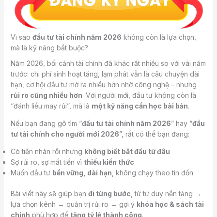
Vì sao
đầu tư tài chính năm 2026
không còn là lựa chọn,
mà là kỹ năng bắt buộc?
Năm 2026, bối cảnh tài chính đã khác rất nhiều so với vài năm
trước: chi phí sinh hoạt tăng, lạm phát vẫn là câu chuyện dài
hạn, cơ hội đầu tư mở ra nhiều hơn nhờ công nghệ – nhưng
rủi ro cũng nhiều hơn
. Với người mới, đầu tư không còn là
“đánh liều may rủi”, mà là
một kỹ năng cần học bài bản
.
Nếu bạn đang gõ tìm “
đầu tư tài chính năm 2026
” hay “
đầu
tư tài chính cho người mới 2026
”, rất có thể bạn đang:
Có tiền nhàn rỗi nhưng
không biết bắt đầu từ đâu
Sợ rủi ro, sợ mất tiền vì
thiếu kiến thức
Muốn đầu tư
bền vững, dài hạn
, không chạy theo tin đồn
Bài viết này sẽ giúp bạn
đi từng bước
, từ tư duy nền tảng →
lựa chọn kênh → quản trị rủi ro → gợi ý
khóa học & sách tài
chính
phù hợp để
tăng tỷ lệ thành công
.