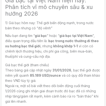
Giá bạc tại Việt Nam hiện nay:
Phân tích vĩ mô chuyên sâu & xu
hướng 2026
1) Giá bạc hôm nay: Thế giới biến động mạnh, trong nước
bám theo nhưng có “độ vênh”
Nếu bạn đang tìm “
giá bạc
” hoặc “
giá bạc tại Việt Nam
”,
điều quan trọng đầu tiên là:
bạc trong nước thường đi theo
xu hướng bạc thế giới
, nhưng
không khớp 1–1
vì còn có
chênh lệch thương hiệu, chi phí gia công, biên mua–bán,
thuế/phí và cung–cầu nội địa.
Giá bạc thế giới (tham chiếu)
Theo bảng giá cập nhật ngày
31/01/2026
, bạc thế giới được
niêm yết quanh
85.189 USD/ounce
và có quy đổi tham khảo
theo VND tùy tỷ giá.
Ngoài ra, một số bài viết theo dõi biến động cuối tháng
1/2026 cũng ghi nhận giai đoạn trước đó bạc đã có những
nhịp tăng/giảm rất mạnh, kèm cảnh báo rủi ro “bán tháo” khi
giá lên nhanh.