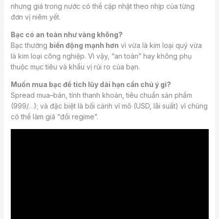
nhưng giá trong nước có thể cập nhật theo nhịp của từng
đơn vị niêm yết.
Bạc có an toàn như vàng không?
Bạc thường
biến động mạnh hơn
vì vừa là kim loại quý vừa
là kim loại công nghiệp. Vì vậy, “an toàn” hay không phụ
thuộc mục tiêu và khẩu vị rủi ro của bạn.
Muốn mua bạc để tích lũy dài hạn cần chú ý gì?
Spread mua–bán, tính thanh khoản, tiêu chuẩn sản phẩm
(999/…); và đặc biệt là bối cảnh vĩ mô (USD, lãi suất) vì chúng
có thể làm giá “đổi regime”.