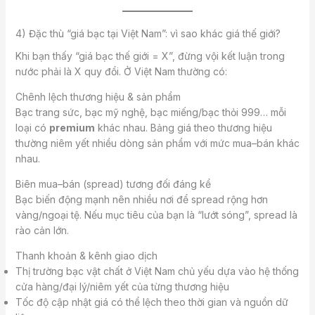
4) Đặc thù “giá bạc tại Việt Nam”: vì sao khác giá thế giới?
Khi bạn thấy “giá bạc thế giới = X”, đừng vội kết luận trong
nước phải là X quy đổi. Ở Việt Nam thường có:
Chênh lệch thương hiệu & sản phẩm
Bạc trang sức, bạc mỹ nghệ, bạc miếng/bạc thỏi 999… mỗi
loại có
premium
khác nhau. Bảng giá theo thương hiệu
thường niêm yết nhiều dòng sản phẩm với mức mua–bán khác
nhau.
Biên mua–bán (spread) tương đối đáng kể
Bạc biến động mạnh nên nhiều nơi để spread rộng hơn
vàng/ngoại tệ. Nếu mục tiêu của bạn là “lướt sóng”, spread là
rào cản lớn.
Thanh khoản & kênh giao dịch
Thị trường bạc vật chất ở Việt Nam chủ yếu dựa vào hệ thống
cửa hàng/đại lý/niêm yết của từng thương hiệu
Tốc độ cập nhật giá có thể lệch theo thời gian và nguồn dữ