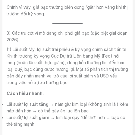
Chính vì vậy,
giá bạc
thường biến động “gắt” hơn vàng khi thị
trường đổi kỳ vọng.
3) Các trụ cột vĩ mô đang chi phối giá bạc (đặc biệt giai đoạn
2026)
(1) Lãi suất Mỹ, lợi suất trái phiếu & kỳ vọng chính sách tiền tệ
Khi thị trường kỳ vọng Cục Dự trữ Liên bang Mỹ (Fed) nới
lỏng (hoặc lãi suất thực giảm), dòng tiền thường tìm đến kim
loại quý; bạc cũng được hưởng lợi. Một số phân tích thị trường
gần đây nhấn mạnh vai trò của lợi suất giảm và USD yếu
trong việc hỗ trợ xu hướng bạc.
Cách hiểu nhanh:
Lãi suất/ lợi suất
tăng
→ nắm giữ kim loại (không sinh lãi) kém
hấp dẫn hơn → có thể gây áp lực lên bạc
Lãi suất/ lợi suất
giảm
→ kim loại quý “dễ thở” hơn → bạc có
thể tăng mạnh