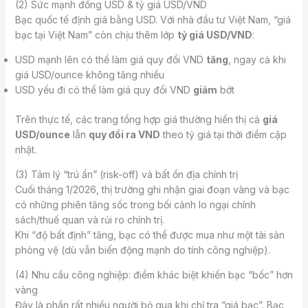
(2) Sức mạnh đồng USD & tỷ giá USD/VND
Bạc quốc tế định giá bằng USD. Với nhà đầu tư Việt Nam, “giá
bạc tại Việt Nam” còn chịu thêm lớp
tỷ giá USD/VND
:
USD mạnh lên có thể làm giá quy đổi VND
tăng
, ngay cả khi
giá USD/ounce không tăng nhiều
USD yếu đi có thể làm giá quy đổi VND
giảm
bớt
Trên thực tế, các trang tổng hợp giá thường hiển thị cả
giá
USD/ounce
lẫn
quy đổi ra VND
theo tỷ giá tại thời điểm cập
nhật.
(3) Tâm lý “trú ẩn” (risk-off) và bất ổn địa chính trị
Cuối tháng 1/2026, thị trường ghi nhận giai đoạn vàng và bạc
có những phiên tăng sốc trong bối cảnh lo ngại chính
sách/thuế quan và rủi ro chính trị.
Khi “độ bất định” tăng, bạc có thể được mua như một tài sản
phòng vệ (dù vẫn biến động mạnh do tính công nghiệp).
(4) Nhu cầu công nghiệp: điểm khác biệt khiến bạc “bốc” hơn
vàng
Đây là phần rất nhiều người bỏ qua khi chỉ tra “giá bạc”. Bạc