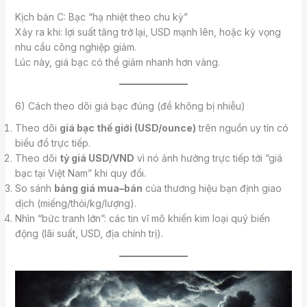
Kịch bản C: Bạc “hạ nhiệt theo chu kỳ”
Xảy ra khi: lợi suất tăng trở lại, USD mạnh lên, hoặc kỳ vọng
nhu cầu công nghiệp giảm.
Lúc này, giá bạc có thể giảm nhanh hơn vàng.
6) Cách theo dõi giá bạc đúng (để không bị nhiễu)
Theo dõi
giá bạc thế giới (USD/ounce)
trên nguồn uy tín có
biểu đồ trực tiếp.
Theo dõi
tỷ giá USD/VND
vì nó ảnh hưởng trực tiếp tới “giá
bạc tại Việt Nam” khi quy đổi.
So sánh
bảng giá mua–bán
của thương hiệu bạn định giao
dịch (miếng/thỏi/kg/lượng).
Nhìn “bức tranh lớn”: các tin vĩ mô khiến kim loại quý biến
động (lãi suất, USD, địa chính trị).