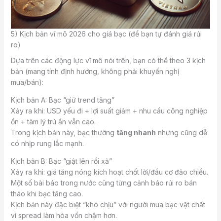
5) Kịch bản vĩ mô 2026 cho giá bạc (để bạn tự đánh giá rủi
ro)
Dựa trên các động lực vĩ mô nói trên, bạn có thể theo 3 kịch
bản (mang tính định hướng, không phải khuyến nghị
mua/bán):
Kịch bản A: Bạc “giữ trend tăng”
Xảy ra khi: USD yếu đi + lợi suất giảm + nhu cầu công nghiệp
ổn + tâm lý trú ẩn vẫn cao.
Trong kịch bản này, bạc thường
tăng nhanh
nhưng cũng dễ
có nhịp rung lắc mạnh.
Kịch bản B: Bạc “giật lên rồi xả”
Xảy ra khi: giá tăng nóng kích hoạt chốt lời/đầu cơ đảo chiều.
Một số bài báo trong nước cũng từng cảnh báo rủi ro bán
tháo khi bạc tăng cao.
Kịch bản này đặc biệt “khó chịu” với người mua bạc vật chất
vì spread làm hòa vốn chậm hơn.