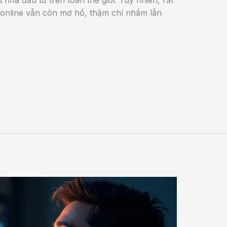
 online vẫn còn mơ hồ, thậm chí nhầm lẫn
S
h
ar
e