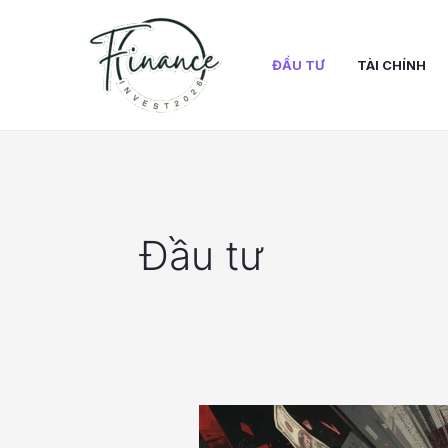
Nhảy
tới
nội
ĐẦU TƯ
TÀI CHÍNH
dung
Đầu tư
Cơ
hội