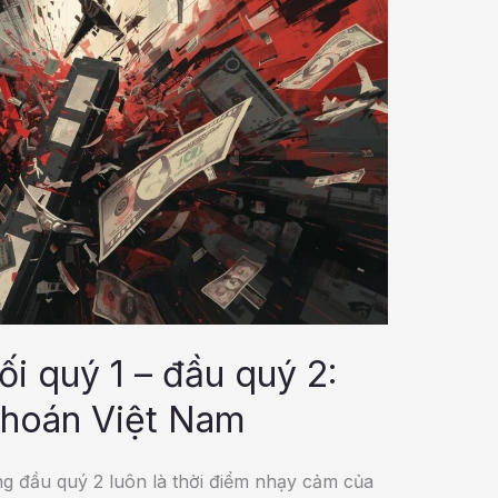
ối quý 1 – đầu quý 2:
khoán Việt Nam
ng đầu quý 2 luôn là thời điểm nhạy cảm của