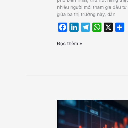
nhiều người mới tham gia đầu tư
giữa ba thị trường này, dẫn
F
Li
T
W
X
a
n
el
h
c
k
e
at
Đọc thêm »
e
e
gr
s
b
dI
a
A
o
n
m
p
o
p
k
Đầu
Tư
Cho
Người