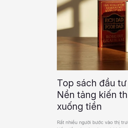
người
mới
nên
đọc:
Nền
tảng
kiến
thức
vững
chắc
trước
Top sách đầu tư
khi
Nền tảng kiến t
xuống
tiền
xuống tiền
Rất nhiều người bước vào thị tr