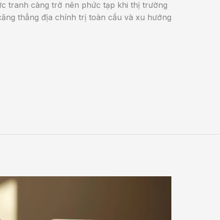
ức tranh càng trở nên phức tạp khi thị trường
 căng thẳng địa chính trị toàn cầu và xu hướng
S
h
ar
e