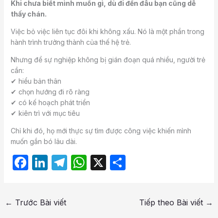
Khi chưa biết mình muốn gì, dù đi đến đâu bạn cũng dễ
thấy chán.
Việc bỏ việc liên tục đôi khi không xấu. Nó là một phần trong
hành trình trưởng thành của thế hệ trẻ.
Nhưng để sự nghiệp không bị gián đoạn quá nhiều, người trẻ
cần:
✔ hiểu bản thân
✔ chọn hướng đi rõ ràng
✔ có kế hoạch phát triển
✔ kiên trì với mục tiêu
Chỉ khi đó, họ mới thực sự tìm được công việc khiến mình
muốn gắn bó lâu dài.
F
Li
T
W
X
S
a
n
el
h
h
c
k
e
at
ar
←
Trước Bài viết
Tiếp theo Bài viết
→
e
e
gr
s
e