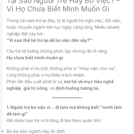
Tại Sao Người Trẻ Hay Bỏ Việc? –
Vì Họ Chưa Biết Mình Muốn Gì
Trong vài năm trở lại đây, tỷ lệ người trẻ nghỉ việc, đổi việc,
hoặc chuyển ngành liên tục ngày càng tăng. Nhiều doanh
nghiệp đặt câu hỏi:
“Vì sao thế hệ trẻ lại dễ bỏ việc đến vậy?”
Câu trả lời tưởng chừng phức tạp nhưng rất rõ ràng:
Họ chưa biết mình muốn gì.
Không phải vì họ lười, không phải vì “nhảy việc cho vui”,
cũng không phải vì họ thiếu trách nhiệm.
Phần lớn đều xuất phát từ sự
mơ hồ về mục tiêu nghề
nghiệp
,
giá trị sống
, và
định hướng tương lai
.
1. Người trẻ bỏ việc vì… đi làm mà không biết “mình làm
để làm gì”
Rất nhiều bạn trẻ ra trường đi làm theo quán tính:
Ba mẹ bảo ngành này ổn định