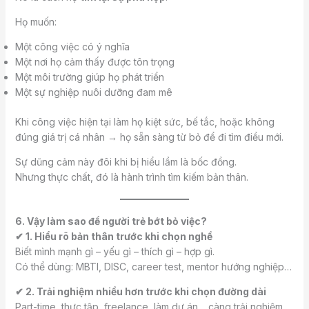
Họ muốn:
Một công việc có ý nghĩa
Một nơi họ cảm thấy được tôn trọng
Một môi trường giúp họ phát triển
Một sự nghiệp nuôi dưỡng đam mê
Khi công việc hiện tại làm họ kiệt sức, bế tắc, hoặc không
đúng giá trị cá nhân → họ sẵn sàng từ bỏ để đi tìm điều mới.
Sự dũng cảm này đôi khi bị hiểu lầm là bốc đồng.
Nhưng thực chất, đó là hành trình tìm kiếm bản thân.
6. Vậy làm sao để người trẻ bớt bỏ việc?
✔ 1. Hiểu rõ bản thân trước khi chọn nghề
Biết mình mạnh gì – yếu gì – thích gì – hợp gì.
Có thể dùng: MBTI, DISC, career test, mentor hướng nghiệp…
✔ 2. Trải nghiệm nhiều hơn trước khi chọn đường dài
Part-time, thực tập, freelance, làm dự án… càng trải nghiệm,