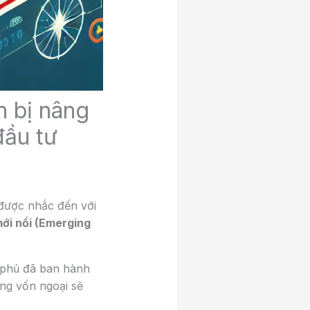
 bị nâng
đầu tư
được nhắc đến với
mới nổi (Emerging
phủ đã ban hành
òng vốn ngoại sẽ